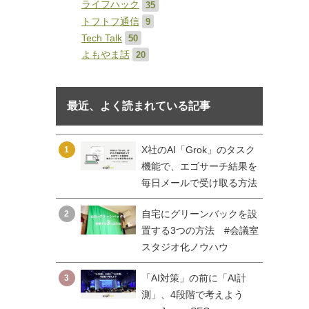
ライフハック
35
トフトフ通信
9
Tech Talk
50
よもやま話
20
最近、よく読まれている記事
X社のAI「Grok」のタスク
1
機能で、エゴサーチ結果を
毎日メールで受け取る方法
自宅にグリーンバックを設
2
置する3つの方法 #会議室
スタジオ化ノウハウ
「AI対策」の前に「AI計
3
測」、4段階で考えよう