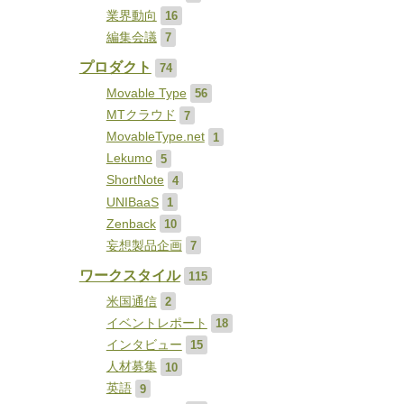
業界動向
16
編集会議
7
プロダクト
74
Movable Type
56
MTクラウド
7
MovableType.net
1
Lekumo
5
ShortNote
4
UNIBaaS
1
Zenback
10
妄想製品企画
7
ワークスタイル
115
米国通信
2
イベントレポート
18
インタビュー
15
人材募集
10
英語
9