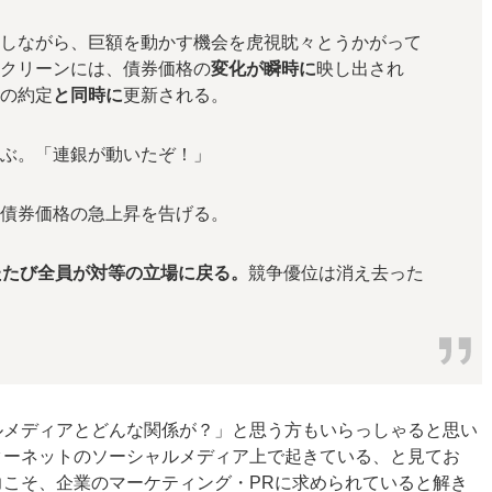
通しながら、巨額を動かす機会を虎視眈々とうかがって
スクリーンには、債券価格の
変化が瞬時に
映し出され
文の約定
と同時に
更新される。
叫ぶ。「連銀が動いたぞ！」
て債券価格の急上昇を告げる。
たたび全員が対等の立場に戻る。
競争優位は消え去った
ルメディアとどんな関係が？」と思う方もいらっしゃると思い
ターネットのソーシャルメディア上で起きている、と見てお
こそ、企業のマーケティング・PRに求められていると解き