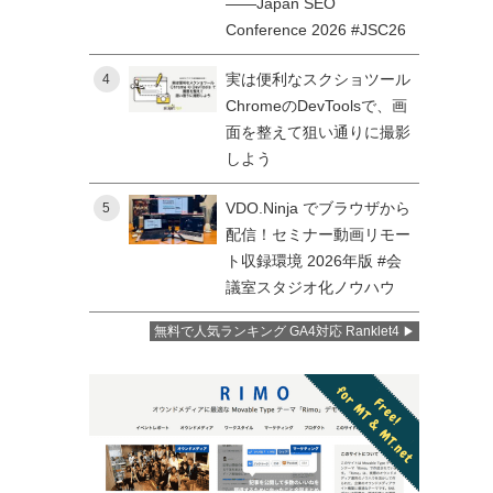
——Japan SEO
Conference 2026 #JSC26
実は便利なスクショツール
4
ChromeのDevToolsで、画
面を整えて狙い通りに撮影
しよう
VDO.Ninja でブラウザから
5
配信！セミナー動画リモー
ト収録環境 2026年版 #会
議室スタジオ化ノウハウ
無料で人気ランキング GA4対応 Ranklet4