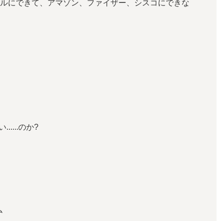
テルにできて、アマゾン、ファイザー、シスコにできな
....のか?
ム