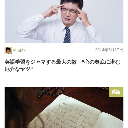
2014年7月17日
中山順司
英語学習をジャマする最大の敵 “心の奥底に潜む
厄介なヤツ”
英語