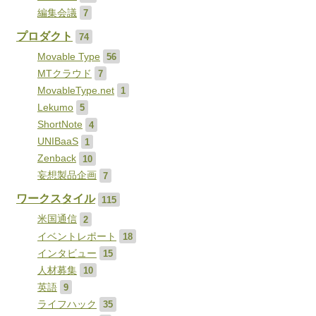
編集会議
7
プロダクト
74
Movable Type
56
MTクラウド
7
MovableType.net
1
Lekumo
5
ShortNote
4
UNIBaaS
1
Zenback
10
妄想製品企画
7
ワークスタイル
115
米国通信
2
イベントレポート
18
インタビュー
15
人材募集
10
英語
9
ライフハック
35