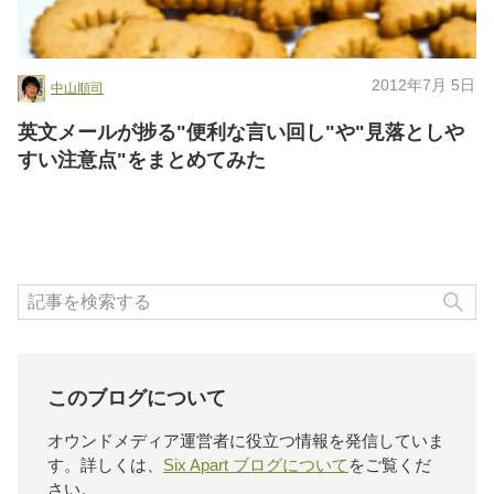
2012年7月 5日
中山順司
英文メールが捗る"便利な言い回し"や"見落としや
すい注意点"をまとめてみた
検
このブログについて
オウンドメディア運営者に役立つ情報を発信していま
す。詳しくは、
Six Apart ブログについて
をご覧くだ
さい。