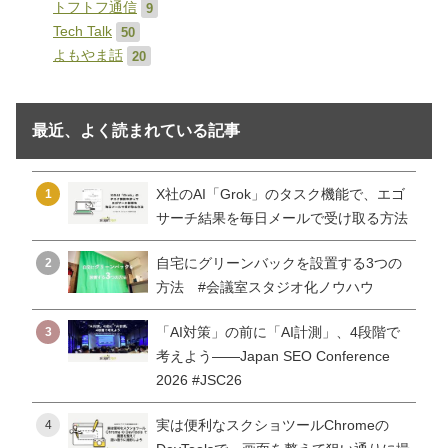
トフトフ通信
9
Tech Talk
50
よもやま話
20
最近、よく読まれている記事
X社のAI「Grok」のタスク機能で、エゴ
1
サーチ結果を毎日メールで受け取る方法
自宅にグリーンバックを設置する3つの
2
方法 #会議室スタジオ化ノウハウ
「AI対策」の前に「AI計測」、4段階で
3
考えよう——Japan SEO Conference
2026 #JSC26
実は便利なスクショツールChromeの
4