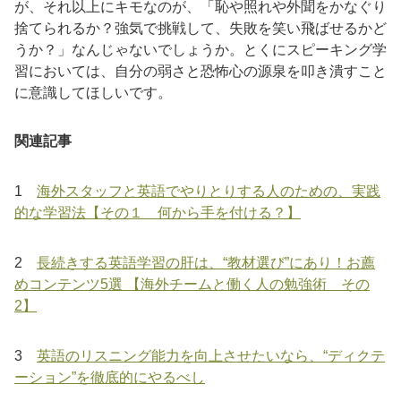
が、それ以上にキモなのが、「恥や照れや外聞をかなぐり
捨てられるか？強気で挑戦して、失敗を笑い飛ばせるかど
うか？」なんじゃないでしょうか。とくにスピーキング学
習においては、自分の弱さと恐怖心の源泉を叩き潰すこと
に意識してほしいです。
関連記事
1
海外スタッフと英語でやりとりする人のための、実践
的な学習法【その１ 何から手を付ける？】
2
長続きする英語学習の肝は、“教材選び”にあり！お薦
めコンテンツ5選 【海外チームと働く人の勉強術 その
2】
3
英語のリスニング能力を向上させたいなら、“ディクテ
ーション”を徹底的にやるべし