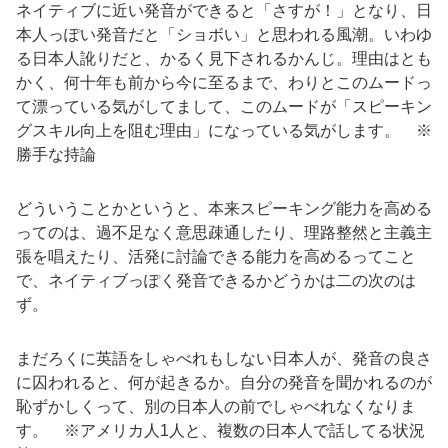
ネイティブに近い発音ができると「さすが！」となり、日
本人っぽい発音だと「ショボい」と思われる風潮。いわゆ
る日本人訛りだと、かるく見下されるかんじ。理由はとも
かく、何十年も前から今に至るまで、わりとこのムードっ
て漂っている気がしてまして、このムードが「スピーキン
グスキル向上を阻む理由」になっている気がします。 ※
勝手な持論
どういうことかというと、本来スピーキング能力を高める
ってのは、過不足なく意思疎通したり、理路整然と主義主
張を唱えたり、活発に討論できる能力を高めるってこと
で、ネイティブっぽく発音できるかどうかは二の次のは
ず。
まだろくに英語をしゃべれもしない日本人が、発音の良さ
に囚われると、何が起きるか。自分の発音を聞かれるのが
恥ずかしくって、別の日本人の前でしゃべれなくなりま
す。 ※アメリカ人1人と、複数の日本人で話してる状況