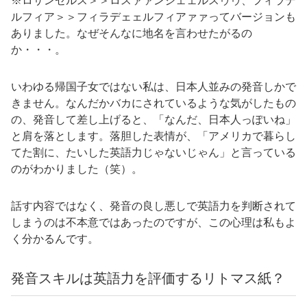
※ロサンゼルス＞＞ロスァァンジェェルスゥゥ、フィラデ
ルフィア＞＞フィラデェェルフィアァァってバージョンも
ありました。なぜそんなに地名を言わせたがるの
か・・・。
いわゆる帰国子女ではない私は、日本人並みの発音しかで
きません。なんだかバカにされているような気がしたもの
の、発音して差し上げると、「なんだ、日本人っぽいね」
と肩を落とします。落胆した表情が、「アメリカで暮らし
てた割に、たいした英語力じゃないじゃん」と言っている
のがわかりました（笑）。
話す内容ではなく、発音の良し悪しで英語力を判断されて
しまうのは不本意ではあったのですが、この心理は私もよ
く分かるんです。
発音スキルは英語力を評価するリトマス紙？