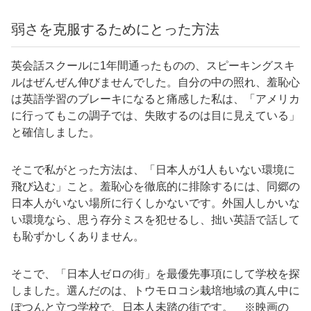
弱さを克服するためにとった方法
英会話スクールに1年間通ったものの、スピーキングスキ
ルはぜんぜん伸びませんでした。自分の中の照れ、羞恥心
は英語学習のブレーキになると痛感した私は、「アメリカ
に行ってもこの調子では、失敗するのは目に見えている」
と確信しました。
そこで私がとった方法は、「日本人が1人もいない環境に
飛び込む」こと。羞恥心を徹底的に排除するには、同郷の
日本人がいない場所に行くしかないです。外国人しかいな
い環境なら、思う存分ミスを犯せるし、拙い英語で話して
も恥ずかしくありません。
そこで、「日本人ゼロの街」を最優先事項にして学校を探
しました。選んだのは、トウモロコシ栽培地域の真ん中に
ぽつんと立つ学校で、日本人未踏の街です。 ※映画の