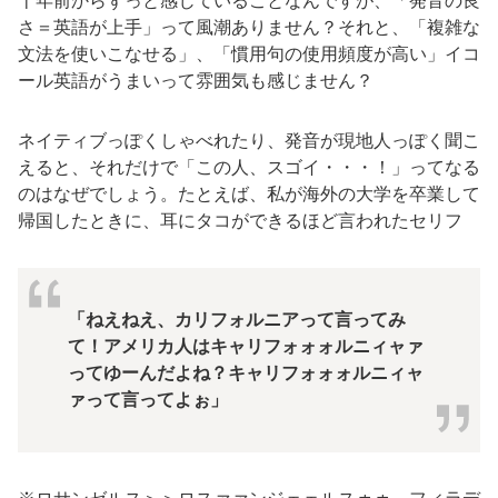
十年前からずっと感じていることなんですが、「発音の良
さ＝英語が上手」って風潮ありません？それと、「複雑な
文法を使いこなせる」、「慣用句の使用頻度が高い」イコ
ール英語がうまいって雰囲気も感じません？
ネイティブっぽくしゃべれたり、発音が現地人っぽく聞こ
えると、それだけで「この人、スゴイ・・・！」ってなる
のはなぜでしょう。たとえば、私が海外の大学を卒業して
帰国したときに、耳にタコができるほど言われたセリフ
「ねえねえ、カリフォルニアって言ってみ
て！アメリカ人はキャリフォォォルニィャァ
ってゆーんだよね？キャリフォォォルニィャ
ァって言ってよぉ」