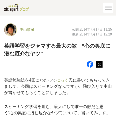
公開:
2014年7月17日 11:25
中山順司
更新:
2014年7月17日 12:29
英語学習をジャマする最大の敵 “心の奥底に
潜む厄介なヤツ”
英語勉強法を4回にわたって
にっく
氏に書いてもらってき
まして、今回はスピーキングなんですが、飛び入りで中山
が書かせてもらうことにしました。
スピーキング学習を阻む、最大にして唯一の敵だと思
う“心の奥底に潜む厄介なヤツ”について、書いてみます。