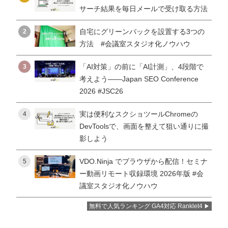
サーチ結果を毎日メールで受け取る方法
自宅にグリーンバックを設置する3つの
2
方法 #会議室スタジオ化ノウハウ
「AI対策」の前に「AI計測」、4段階で
3
考えよう——Japan SEO Conference
2026 #JSC26
実は便利なスクショツールChromeの
4
DevToolsで、画面を整えて狙い通りに撮
影しよう
VDO.Ninja でブラウザから配信！セミナ
5
ー動画リモート収録環境 2026年版 #会
議室スタジオ化ノウハウ
無料で人気ランキング GA4対応 Ranklet4