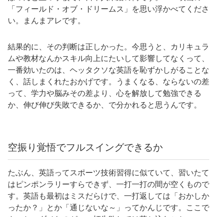
「フィールド・オブ・ドリームス」を思い浮かべてくださ
い。まんまアレです。
結果的に、その判断は正しかった。今思うと、カリキュラ
ムや教材なんかスキル向上にたいして影響してなくって、
一番効いたのは、ヘッタクソな英語を恥ずかしがることな
く、話しまくれたおかげです。うまくなる、ならないの差
って、学力や脳みその差より、心を解放して勉強できる
か、伸び伸び失敗できるか、で分かれると思うんです。
空振り覚悟でフルスイングできるか
たぶん、英語ってスポーツ技術習得に似ていて、習いたて
はピンポンラリーすらできず、一打一打の間が空くもので
す。英語も最初はミスだらけで、一打返しては「おかしか
ったか？」とか「通じないな～」ってかんじです。ここで