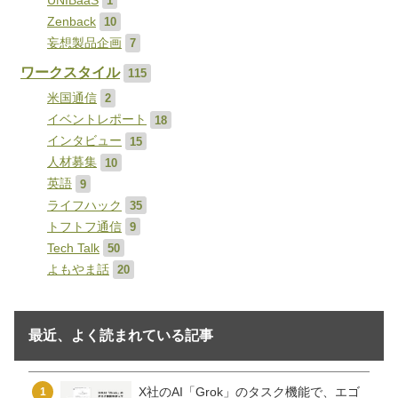
UNIBaaS
1
Zenback
10
妄想製品企画
7
ワークスタイル
115
米国通信
2
イベントレポート
18
インタビュー
15
人材募集
10
英語
9
ライフハック
35
トフトフ通信
9
Tech Talk
50
よもやま話
20
最近、よく読まれている記事
X社のAI「Grok」のタスク機能で、エゴ
1