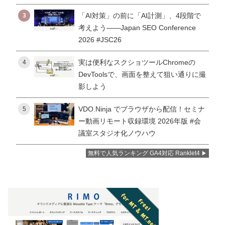
「AI対策」の前に「AI計測」、4段階で
3
考えよう——Japan SEO Conference
2026 #JSC26
実は便利なスクショツールChromeの
4
DevToolsで、画面を整えて狙い通りに撮
影しよう
VDO.Ninja でブラウザから配信！セミナ
5
ー動画リモート収録環境 2026年版 #会
議室スタジオ化ノウハウ
無料で人気ランキング GA4対応 Ranklet4