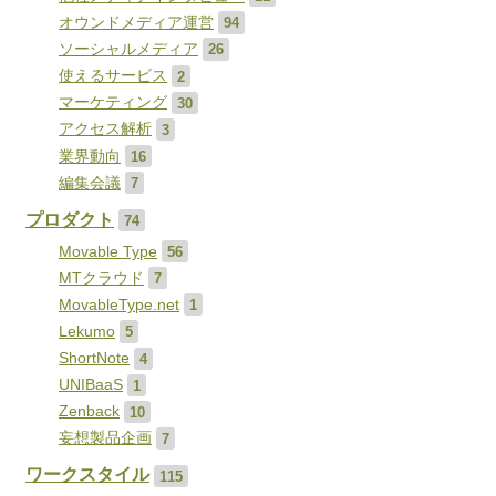
オウンドメディア運営
94
ソーシャルメディア
26
使えるサービス
2
マーケティング
30
アクセス解析
3
業界動向
16
編集会議
7
プロダクト
74
Movable Type
56
MTクラウド
7
MovableType.net
1
Lekumo
5
ShortNote
4
UNIBaaS
1
Zenback
10
妄想製品企画
7
ワークスタイル
115