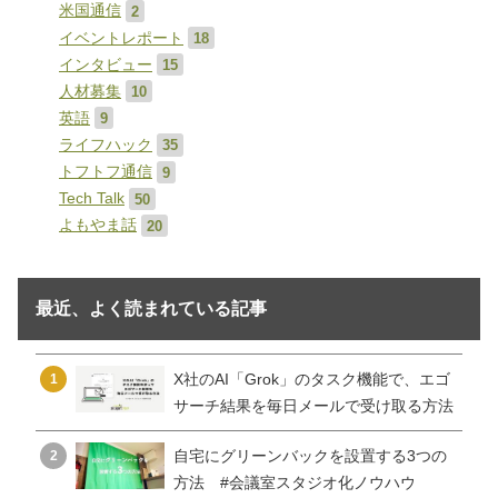
米国通信
2
イベントレポート
18
インタビュー
15
人材募集
10
英語
9
ライフハック
35
トフトフ通信
9
Tech Talk
50
よもやま話
20
最近、よく読まれている記事
X社のAI「Grok」のタスク機能で、エゴ
1
サーチ結果を毎日メールで受け取る方法
自宅にグリーンバックを設置する3つの
2
方法 #会議室スタジオ化ノウハウ