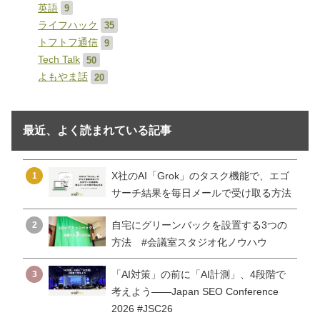
英語
9
ライフハック
35
トフトフ通信
9
Tech Talk
50
よもやま話
20
最近、よく読まれている記事
X社のAI「Grok」のタスク機能で、エゴ
1
サーチ結果を毎日メールで受け取る方法
自宅にグリーンバックを設置する3つの
2
方法 #会議室スタジオ化ノウハウ
「AI対策」の前に「AI計測」、4段階で
3
考えよう——Japan SEO Conference
2026 #JSC26