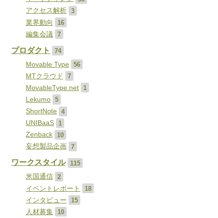
アクセス解析
3
業界動向
16
編集会議
7
プロダクト
74
Movable Type
56
MTクラウド
7
MovableType.net
1
Lekumo
5
ShortNote
4
UNIBaaS
1
Zenback
10
妄想製品企画
7
ワークスタイル
115
米国通信
2
イベントレポート
18
インタビュー
15
人材募集
10