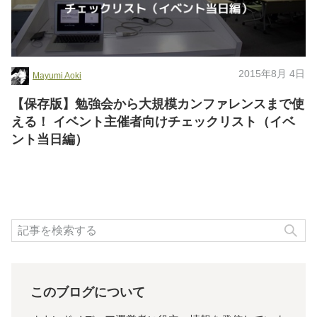
2015年8月 4日
Mayumi Aoki
【保存版】勉強会から大規模カンファレンスまで使
える！ イベント主催者向けチェックリスト（イベ
ント当日編）
検
このブログについて