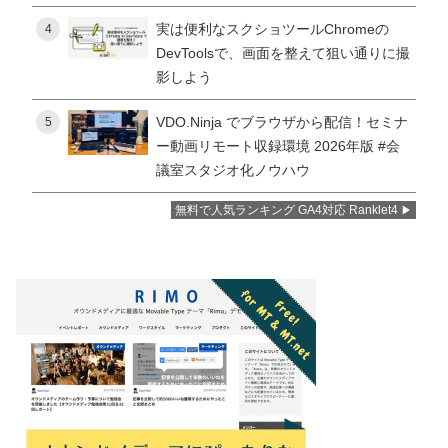
実は便利なスクショツールChromeの
4
DevToolsで、画面を整えて狙い通りに撮
影しよう
VDO.Ninja でブラウザから配信！セミナ
5
ー動画リモート収録環境 2026年版 #会
議室スタジオ化ノウハウ
無料で人気ランキング GA4対応 Ranklet4