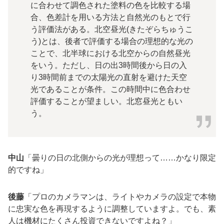
に合わせて調色された塗料の色を比較する場
合、色差計を用いる方法と自然光のもとで行
う評価法がある。北空昼光(きたぞらちゅうこ
う)とは、後者で評価する場合の理想的な光の
ことで、北半球における北空からの自然昼光
をいう。ただし、日の出3時間後から日の入
り3時間前までの太陽光の直射を避けた天空
光であることが条件。この時間中に色合わせ
評価することが望ましい。北窓昼光ともい
う。
中山
「曇りの日の北側からの光が理想って……かなり限定
的ですね」
後藤
「プロのカメラマンは、ライトやカメラの設定で本物
に忠実な色を再現するように調整していますよ。でも、素
人は機材にたくさん投資できないですよね？」