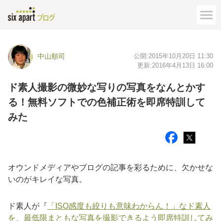
公開:
2015年10月20日 11:30
中山順司
更新:
2016年4月13日 16:00
ド素人撮影の微妙な写りの写真をなんとかす
る！無料ソフトでの色補正術を即席特訓して
みた
オウンドメディアやブログの記事を彩るために、欠かせな
いのがキレイな写真。
ド素人が『
「ISO感度も絞りも意味わからん！」なド素人
を、最低限まともな写真を撮影できるよう即席特訓してみ