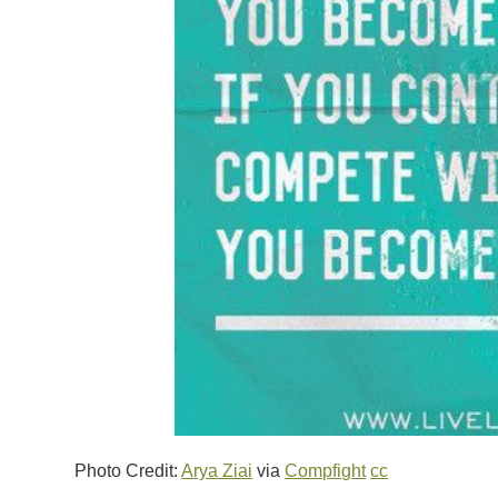
Photo Credit:
Arya Ziai
via
Compfight
cc