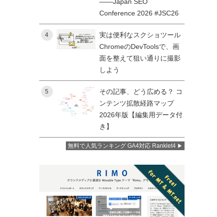
——Japan SEO
Conference 2026 #JSC26
実は便利なスクショツール
4
ChromeのDevToolsで、画
面を整えて狙い通りに撮影
しよう
その記事、どう広める？ コ
5
ンテンツ拡散経路マップ
2026年版【編集用データ付
き】
無料で人気ランキング GA4対応 Ranklet4