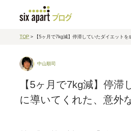
TOP
> 【5ヶ月で7kg減】停滞していたダイエット
中山順司
【5ヶ月で7kg減】停
に導いてくれた、意外