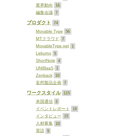
業界動向
16
編集会議
7
プロダクト
74
Movable Type
56
MTクラウド
7
MovableType.net
1
Lekumo
5
ShortNote
4
UNIBaaS
1
Zenback
10
妄想製品企画
7
ワークスタイル
115
米国通信
2
イベントレポート
18
インタビュー
15
人材募集
10
英語
9