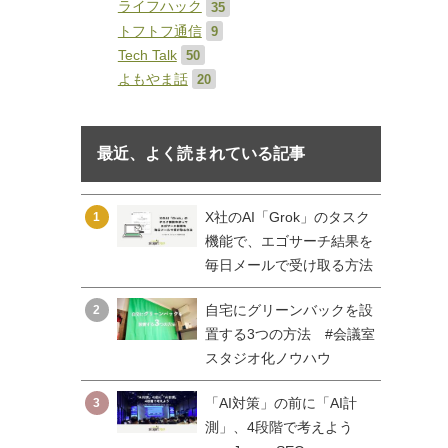
ライフハック
35
トフトフ通信
9
Tech Talk
50
よもやま話
20
最近、よく読まれている記事
X社のAI「Grok」のタスク
1
機能で、エゴサーチ結果を
毎日メールで受け取る方法
自宅にグリーンバックを設
2
置する3つの方法 #会議室
スタジオ化ノウハウ
「AI対策」の前に「AI計
3
測」、4段階で考えよう