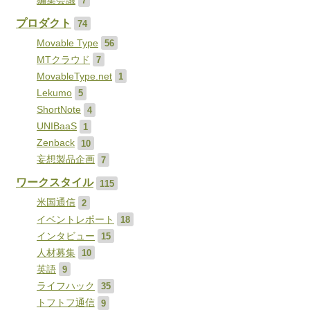
編集会議
7
プロダクト
74
Movable Type
56
MTクラウド
7
MovableType.net
1
Lekumo
5
ShortNote
4
UNIBaaS
1
Zenback
10
妄想製品企画
7
ワークスタイル
115
米国通信
2
イベントレポート
18
インタビュー
15
人材募集
10
英語
9
ライフハック
35
トフトフ通信
9