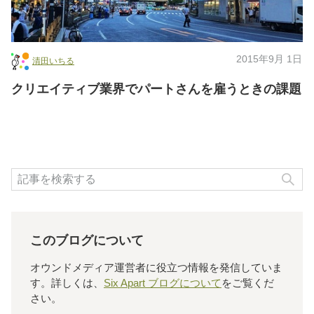
2015年9月 1日
清田いちる
クリエイティブ業界でパートさんを雇うときの課題
検
このブログについて
オウンドメディア運営者に役立つ情報を発信していま
す。詳しくは、
Six Apart ブログについて
をご覧くだ
さい。