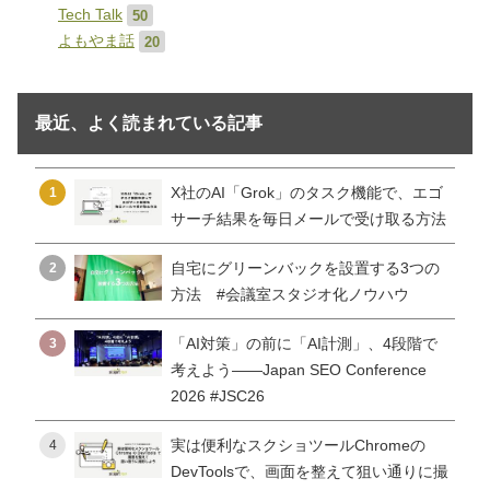
Tech Talk
50
よもやま話
20
最近、よく読まれている記事
X社のAI「Grok」のタスク機能で、エゴ
1
サーチ結果を毎日メールで受け取る方法
自宅にグリーンバックを設置する3つの
2
方法 #会議室スタジオ化ノウハウ
「AI対策」の前に「AI計測」、4段階で
3
考えよう——Japan SEO Conference
2026 #JSC26
実は便利なスクショツールChromeの
4
DevToolsで、画面を整えて狙い通りに撮