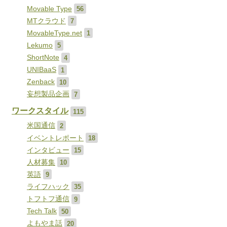
Movable Type
56
MTクラウド
7
MovableType.net
1
Lekumo
5
ShortNote
4
UNIBaaS
1
Zenback
10
妄想製品企画
7
ワークスタイル
115
米国通信
2
イベントレポート
18
インタビュー
15
人材募集
10
英語
9
ライフハック
35
トフトフ通信
9
Tech Talk
50
よもやま話
20