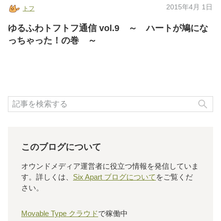
2015年4月 1日
トフ
ゆるふわトフトフ通信 vol.9 ～ ハートが鳩にな
っちゃった！の巻 ～
検
このブログについて
オウンドメディア運営者に役立つ情報を発信していま
す。詳しくは、
Six Apart ブログについて
をご覧くだ
さい。
Movable Type クラウド
で稼働中