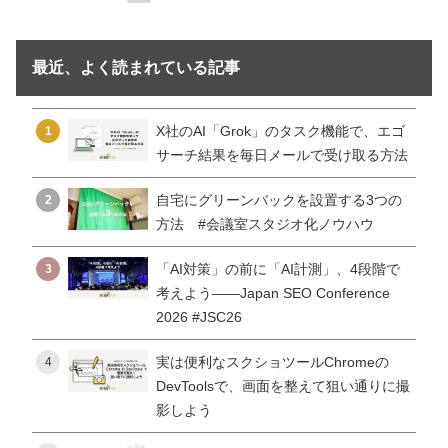
最近、よく読まれている記事
X社のAI「Grok」のタスク機能で、エゴ
1
サーチ結果を毎日メールで受け取る方法
自宅にグリーンバックを設置する3つの
2
方法 #会議室スタジオ化ノウハウ
「AI対策」の前に「AI計測」、4段階で
3
考えよう——Japan SEO Conference
2026 #JSC26
実は便利なスクショツールChromeの
4
DevToolsで、画面を整えて狙い通りに撮
影しよう