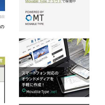
Movable Type クラウド
で稼働中
26日
めの
営