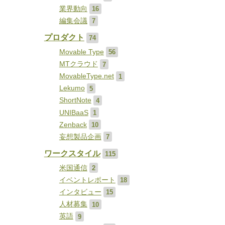
業界動向
16
編集会議
7
プロダクト
74
Movable Type
56
MTクラウド
7
MovableType.net
1
Lekumo
5
ShortNote
4
UNIBaaS
1
Zenback
10
妄想製品企画
7
ワークスタイル
115
米国通信
2
イベントレポート
18
インタビュー
15
人材募集
10
英語
9