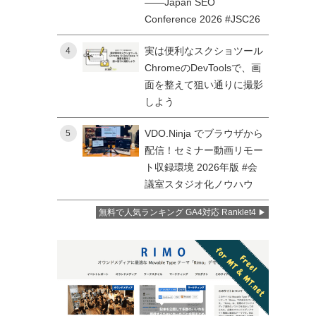
——Japan SEO
Conference 2026 #JSC26
実は便利なスクショツール
4
ChromeのDevToolsで、画
面を整えて狙い通りに撮影
しよう
VDO.Ninja でブラウザから
5
配信！セミナー動画リモー
ト収録環境 2026年版 #会
議室スタジオ化ノウハウ
無料で人気ランキング GA4対応 Ranklet4