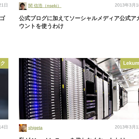
21日
2013年3月
関 信浩（nseki）
アゴ
公式ブログに加えてソーシャルメディア公式ア
ウントを使うわけ
ック
Leku
14日
2013年3月
shigeta