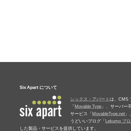
Six Apart について
シックス・アパート
は、CMS
「
Movable Type
」、サーバー不
サービス「
MovableType.net
」
うどいいブログ「
Lekumo ブ
した製品・サービスを提供しています。