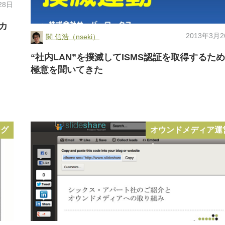
28日
カ
2013年3月
関 信浩（nseki）
“社内LAN”を撲滅してISMS認証を取得するた
極意を聞いてきた
ング
オウンドメディア運