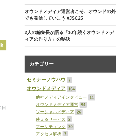
オウンドメディア運営者こそ、オウンドの外
でも発信していこう #JSC25
2人の編集長が語る「10年続くオウンドメデ
ィアの作り方」の秘訣
lk
カテゴリー
セミナーノウハウ
7
オウンドメディア
164
他社メディアインタビュー
11
オウンドメディア運営
94
 4日
ソーシャルメディア
26
使えるサービス
2
マーケティング
30
アクセス解析
3