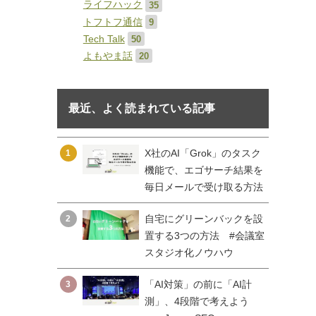
ライフハック
35
トフトフ通信
9
Tech Talk
50
よもやま話
20
最近、よく読まれている記事
X社のAI「Grok」のタスク
1
機能で、エゴサーチ結果を
毎日メールで受け取る方法
自宅にグリーンバックを設
2
置する3つの方法 #会議室
スタジオ化ノウハウ
「AI対策」の前に「AI計
3
測」、4段階で考えよう