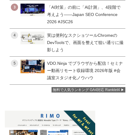
「AI対策」の前に「AI計測」、4段階で
3
考えよう——Japan SEO Conference
2026 #JSC26
実は便利なスクショツールChromeの
4
DevToolsで、画面を整えて狙い通りに撮
影しよう
VDO.Ninja でブラウザから配信！セミナ
5
ー動画リモート収録環境 2026年版 #会
議室スタジオ化ノウハウ
無料で人気ランキング GA4対応 Ranklet4