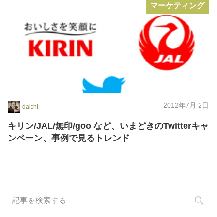
マーケティング
2012年7月 2日
daichi
キリン/JAL/無印/goo など、いまどきのTwitterキャ
ンペーン、事例で見るトレンド
検