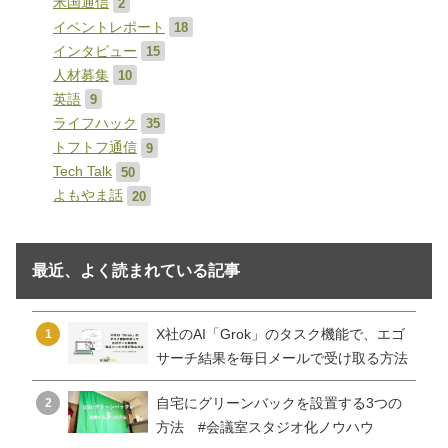
米国通信
2
イベントレポート
18
インタビュー
15
人材募集
10
英語
9
ライフハック
35
トフトフ通信
9
Tech Talk
50
よもやま話
20
最近、よく読まれている記事
X社のAI「Grok」のタスク機能で、エゴ
1
サーチ結果を毎日メールで受け取る方法
自宅にグリーンバックを設置する3つの
2
方法 #会議室スタジオ化ノウハウ