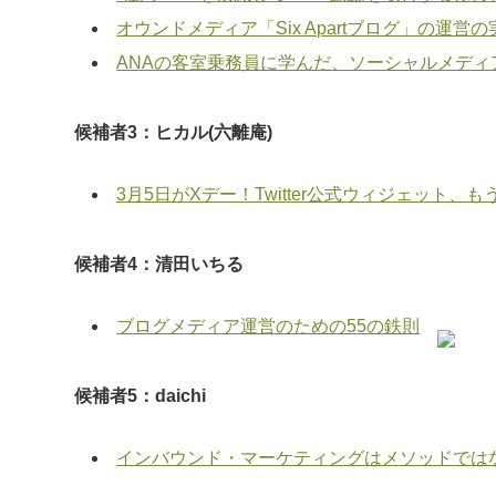
オウンドメディア「Six Apartブログ」の運営の実
ANAの客室乗務員に学んだ、ソーシャルメデ
候補者3：ヒカル(六離庵)
3月5日がXデー！Twitter公式ウィジェット、も
候補者4：清田いちる
ブログメディア運営のための55の鉄則
候補者5：daichi
インバウンド・マーケティングはメソッドでは