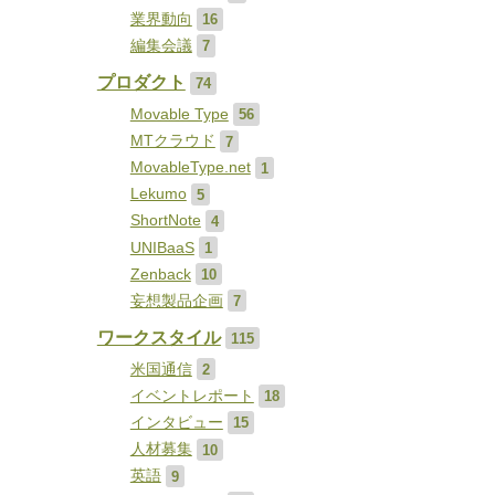
業界動向
16
編集会議
7
プロダクト
74
Movable Type
56
MTクラウド
7
MovableType.net
1
Lekumo
5
ShortNote
4
UNIBaaS
1
Zenback
10
妄想製品企画
7
ワークスタイル
115
米国通信
2
イベントレポート
18
インタビュー
15
人材募集
10
英語
9