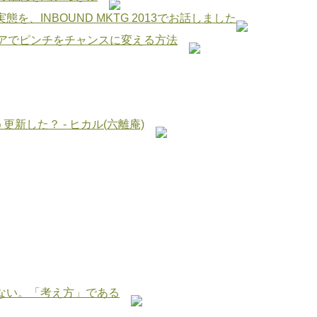
態を、INBOUND MKTG 2013でお話しました
ィアでピンチをチャンスに変える方法
う更新した？ - ヒカル(六離庵)
ない。「考え方」である