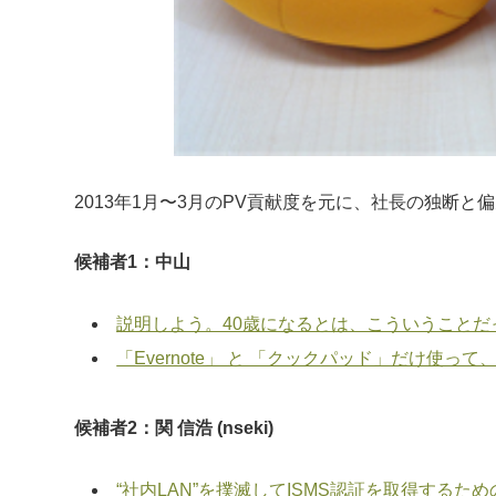
2013年1月〜3月のPV貢献度を元に、社長の独断
候補者1：中山
説明しよう。40歳になるとは、こういうことだ
「Evernote」 と 「クックパッド」だけ使
候補者2：関 信浩 (nseki)
“社内LAN”を撲滅してISMS認証を取得するた