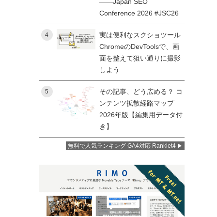
——Japan SEO
Conference 2026 #JSC26
実は便利なスクショツール
4
ChromeのDevToolsで、画
面を整えて狙い通りに撮影
しよう
その記事、どう広める？ コ
5
ンテンツ拡散経路マップ
2026年版【編集用データ付
き】
無料で人気ランキング GA4対応 Ranklet4