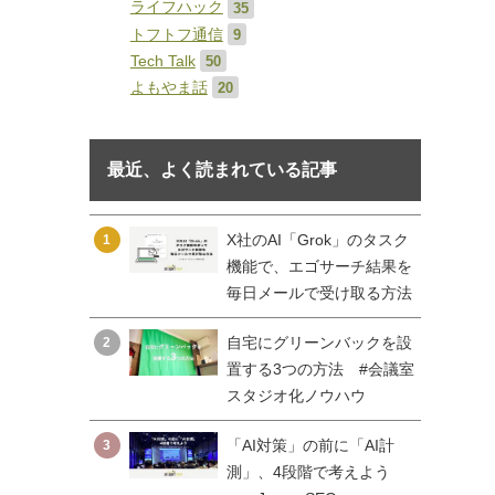
ライフハック
35
トフトフ通信
9
Tech Talk
50
よもやま話
20
最近、よく読まれている記事
X社のAI「Grok」のタスク
1
機能で、エゴサーチ結果を
毎日メールで受け取る方法
自宅にグリーンバックを設
2
置する3つの方法 #会議室
スタジオ化ノウハウ
「AI対策」の前に「AI計
3
測」、4段階で考えよう