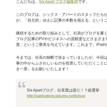
こんにちは。
Six Apart ブログ編集部
です。
このブログは、シックス・アパートのスタッフたち
が、「自主的」ゆえに記事の本数を揃える、という
継続するための取り組みとして、社員がブログを書
ブログ記事のPVやビジネスへの貢献度などさまざま
賞」というご褒美を与えています。これまで、iPadやi
今までは、社長の独断で決まっていましたが、今回
事の中からふさわしいものを投票していただくこと
き一票」をお願いいたします！
Six Apartブログ、社長賞は誰だ！？総選挙
http://sablogking.lekumo.net/tohyo/