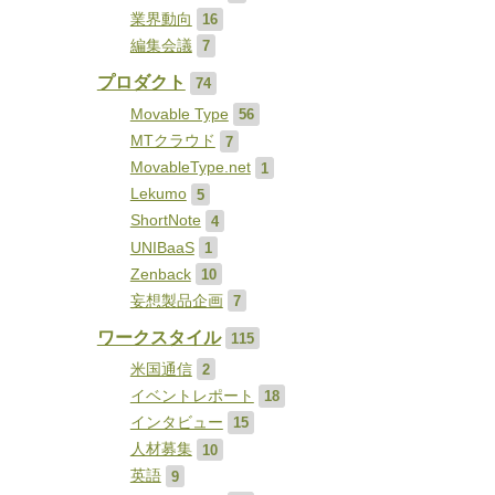
業界動向
16
編集会議
7
プロダクト
74
Movable Type
56
MTクラウド
7
MovableType.net
1
Lekumo
5
ShortNote
4
UNIBaaS
1
Zenback
10
妄想製品企画
7
ワークスタイル
115
米国通信
2
イベントレポート
18
インタビュー
15
人材募集
10
英語
9