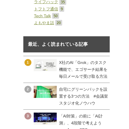
ライフハック
35
トフトフ通信
9
Tech Talk
50
よもやま話
20
最近、よく読まれている記事
X社のAI「Grok」のタスク
1
機能で、エゴサーチ結果を
毎日メールで受け取る方法
自宅にグリーンバックを設
2
置する3つの方法 #会議室
スタジオ化ノウハウ
「AI対策」の前に「AI計
3
測」、4段階で考えよう