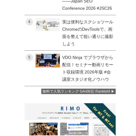
——Japan SEO
Conference 2026 #JSC26
実は便利なスクショツール
4
ChromeのDevToolsで、画
面を整えて狙い通りに撮影
しよう
VDO.Ninja でブラウザから
5
配信！セミナー動画リモー
ト収録環境 2026年版 #会
議室スタジオ化ノウハウ
無料で人気ランキング GA4対応 Ranklet4