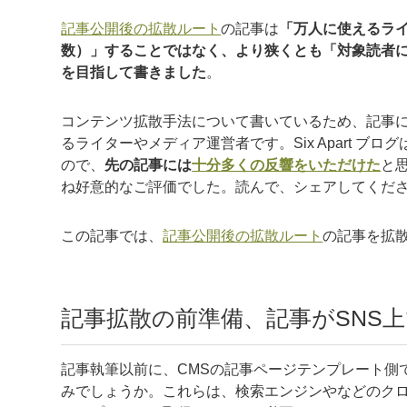
記事公開後の拡散ルート
の記事は
「万人に使えるラ
数）」することではなく、より狭くとも「対象読者
を目指して書きました
。
コンテンツ拡散手法について書いているため、記事
るライターやメディア運営者です。Six Apart 
ので、
先の記事には
十分多くの反響をいただけた
と
ね好意的なご評価でした。読んで、シェアしてくだ
この記事では、
記事公開後の拡散ルート
の記事を拡
記事拡散の前準備、記事がSNS
記事執筆以前に、CMSの記事ページテンプレート側でOGP
みでしょうか。これらは、検索エンジンやなどのクロ