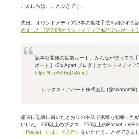
こんにちは、ことぶきです。
先日、オウンドメディア記事の拡散手法を紹介する
めました【第24回オウンドメディア勉強会レポート
記事公開後の拡散ルート、みんなが使ってる手
ポート】-Six Apart ブログ｜オウンドメ
https://t.co/59BqDx8mu0
— シックス・アパート株式会社 (@sixapartkk)
愚直に記事に書いたとおりの手法で拡散を頑張った結果、
いいね、350以上のブクマ、550以上のPocket（※P
「Pocket」いまこそ入門
）をいただくことができま