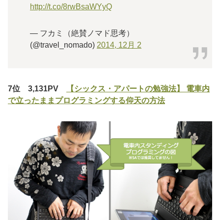
http://t.co/8rwBsaWYyQ
— フカミ（絶賛ノマド思考）
(@travel_nomado)
2014, 12月 2
7位 3,131PV
【シックス・アパートの勉強法】 電車内
で立ったままプログラミングする仰天の方法