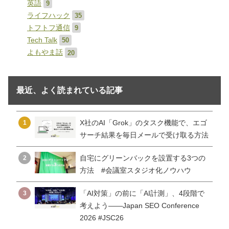
英語
9
ライフハック
35
トフトフ通信
9
Tech Talk
50
よもやま話
20
最近、よく読まれている記事
X社のAI「Grok」のタスク機能で、エゴ
1
サーチ結果を毎日メールで受け取る方法
自宅にグリーンバックを設置する3つの
2
方法 #会議室スタジオ化ノウハウ
「AI対策」の前に「AI計測」、4段階で
3
考えよう——Japan SEO Conference
2026 #JSC26