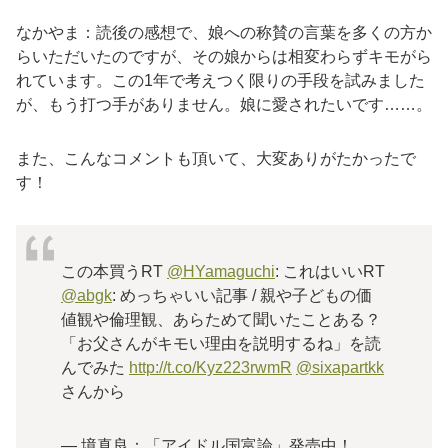
なかやま：読後の感想で、娘への称賛の言葉を多くの方か
らいただいたのですが、その娘からは相変わらずキモがら
れています。この1年で考えつく限りの手段を試みました
が、もう打つ手がありません。娘に愛されたいです……。
また、こんなコメントも頂いて、大変ありがたかったで
す！
この本買うRT
@HYamaguchi
: これはいいRT
@abgk
: めっちゃいい記事 / 親や子どもの価
値観や倫理観、あらためて聞いたことある？
「お父さんがキモい理由を説明するね」を読
んでみた
http://t.co/Kyz223rwmR
@sixapartkk
さんから
— 境真良：「アイドル国富論」発売中！