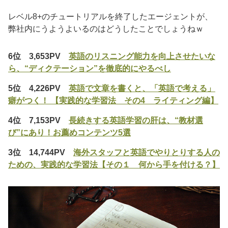
レベル8+のチュートリアルを終了したエージェントが、
弊社内にうようよいるのはどうしたことでしょうねｗ
6位 3,653PV
英語のリスニング能力を向上させたいな
ら、“ディクテーション”を徹底的にやるべし
5位 4,226PV
英語で文章を書くと、「英語で考える」
癖がつく！ 【実践的な学習法 その4 ライティング編】
4位 7,153PV
長続きする英語学習の肝は、“教材選
び”にあり！お薦めコンテンツ5選
3位 14,744PV
海外スタッフと英語でやりとりする人の
ための、実践的な学習法【その１ 何から手を付ける？】