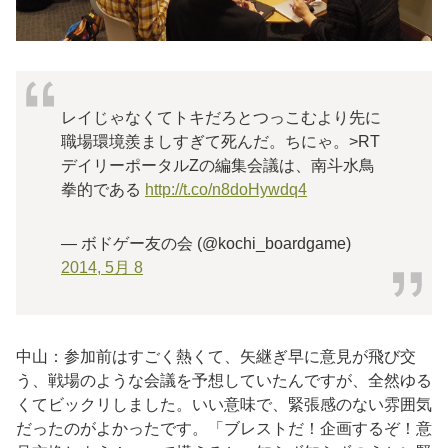
レイじゃなくてトキだろとつっこむより先に
職場環境羨ましすぎて死んだ。ちにゃ。>RT
デイリーポータルZの編集会議は、南斗水鳥
拳的である
http://t.co/n8doHywdq4
— ボドゲー友の会 (@kochi_boardgame)
2014, 5月 8
中山：参加前はすごく熱くて、矢継ぎ早に意見が飛び交
う、戦場のような会議を予想していたんですが、全然ゆる
くてビックリしました。いい意味で、緊張感のない雰囲気
だったのがよかったです。「ブレストだ！企画するぞ！意