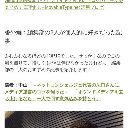
Github連携機能でウェブサイトと配下のブログのテーマを
まとめて管理する - MovableType.net 活用ブログ
番外編：編集部の2人が個人的に好きだった記
事
ふむふむなるほどのTOP10でした。せっかくなのでこの
場を借りて、惜しくもPVは伸びなかったけれども、編集
部の二人のおすすめの記事を紹介します！
選者：中山
～ネットコンシェルジェ代表の尼口さんに、
メディア運営のコツを伺った～ 「オウンドメディアを立
ち上げるなら、一人で回す意気込みを持とう」