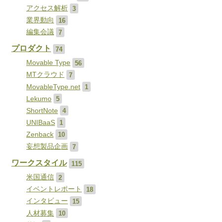
アクセス解析
3
業界動向
16
編集会議
7
プロダクト
74
Movable Type
56
MTクラウド
7
MovableType.net
1
Lekumo
5
ShortNote
4
UNIBaaS
1
Zenback
10
妄想製品企画
7
ワークスタイル
115
米国通信
2
イベントレポート
18
インタビュー
15
人材募集
10