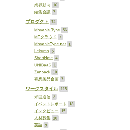
業界動向
16
編集会議
7
プロダクト
74
Movable Type
56
MTクラウド
7
MovableType.net
1
Lekumo
5
ShortNote
4
UNIBaaS
1
Zenback
10
妄想製品企画
7
ワークスタイル
115
米国通信
2
イベントレポート
18
インタビュー
15
人材募集
10
英語
9