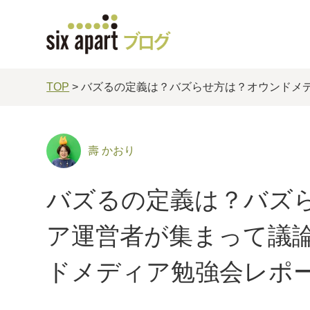
TOP
> バズるの定義は？バズらせ方は？オウンドメ
壽 かおり
バズるの定義は？バズ
ア運営者が集まって議論
ドメディア勉強会レポ