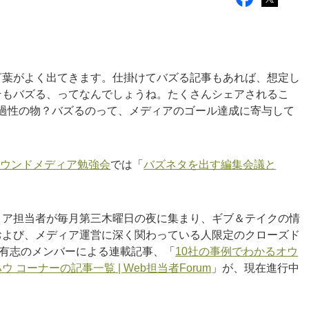
。
言葉がよく出てきます。仕掛けてバズる記事もあれば、想定し
そもバズる、ってなんでしょうね。たくさんシェアされるこ
過性の物？バズるのって、メディアのゴール達成に寄与して
オウンドメディア勉強会
では「
バズネタを出す編集会議と
ィア担当者が毎月第三木曜日の夜に集まり、ギブ＆テイクの情
および、メディア運営に深く関わっている人限定のクローズド
会有志のメンバーによる連載記事、「
10社の事例でわかるオウ
ーナーの記事一覧 | Web担当者Forum
」が、現在進行中