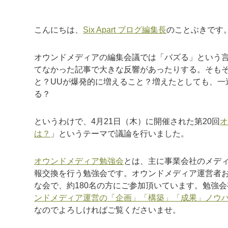
こんにちは、
Six Apart ブログ編集長
のことぶきです
オウンドメディアの編集会議では「バズる」という
てなかった記事で大きな反響があったりする。そも
と？UUが爆発的に増えること？増えたとしても、一
る？
というわけで、4月21日（木）に開催された第20回
は？
」というテーマで議論を行いました。
オウンドメディア勉強会
とは、主に事業会社のメデ
報交換を行う勉強会です。オウンドメディア運営者
な会で、約180名の方にご参加頂いています。勉強
ンドメディア運営の「企画」「構築」「成果」ノウハウ コ
なのでよろしければご覧くださいませ。