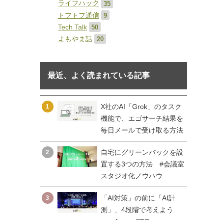
ライフハック
35
トフトフ通信
9
Tech Talk
50
よもやま話
20
最近、よく読まれている記事
X社のAI「Grok」のタスク
1
機能で、エゴサーチ結果を
毎日メールで受け取る方法
自宅にグリーンバックを設
2
置する3つの方法 #会議室
スタジオ化ノウハウ
「AI対策」の前に「AI計
3
測」、4段階で考えよう