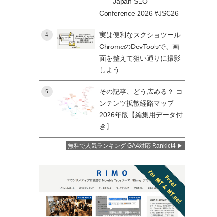
——Japan SEO
Conference 2026 #JSC26
実は便利なスクショツール
4
ChromeのDevToolsで、画
面を整えて狙い通りに撮影
しよう
その記事、どう広める？ コ
5
ンテンツ拡散経路マップ
2026年版【編集用データ付
き】
無料で人気ランキング GA4対応 Ranklet4